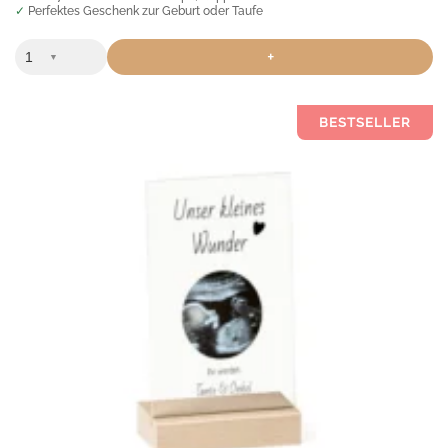
✓ Perfektes Geschenk zur Geburt oder Taufe
+
▼
Dieses
BESTSELLER
Produkt
weist
mehrere
Varianten
auf.
Die
Optionen
können
auf
der
Produktseite
gewählt
werden