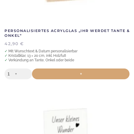
PERSONALISIERTES ACRYLGLAS „IHR WERDET TANTE &
ONKEL“
42,90
€
✓ Mit Wunschtext & Datum personalisierbar
✓ Kristallklar, 13 × 20 cm, inkl. Holzfuß
✓ Verkündung an Tante, Onkel oder beide
+
▼
Dieses
Produkt
weist
mehrere
Varianten
auf.
Die