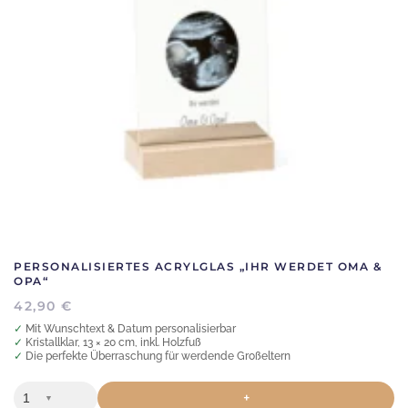
Optionen
können
auf
der
Produktseite
gewählt
werden
PERSONALISIERTES ACRYLGLAS „IHR WERDET OMA &
OPA“
42,90
€
✓ Mit Wunschtext & Datum personalisierbar
✓ Kristallklar, 13 × 20 cm, inkl. Holzfuß
✓ Die perfekte Überraschung für werdende Großeltern
+
▼