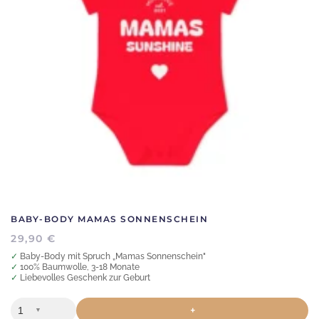
Die
Optionen
können
auf
der
Produktseite
gewählt
werden
BABY-BODY MAMAS SONNENSCHEIN
29,90
€
✓ Baby-Body mit Spruch „Mamas Sonnenschein"
✓ 100% Baumwolle, 3-18 Monate
✓ Liebevolles Geschenk zur Geburt
+
▼