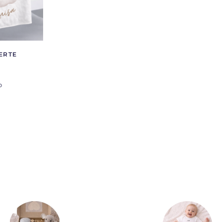
ERTE
b