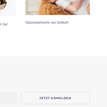
Was 
Glückwünsche zur Geburt
e zur
Gebu
JETZT ANMELDEN