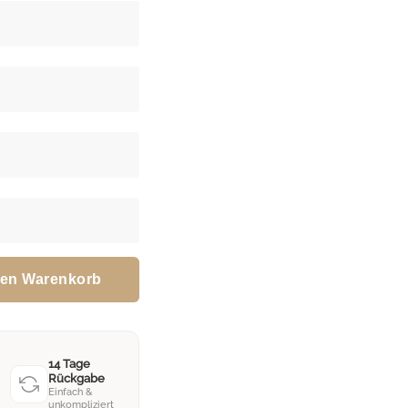
den Warenkorb
14 Tage
Rückgabe
Einfach &
unkompliziert