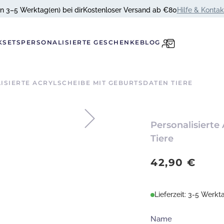
In 3–5 Werktag(en) bei dir
Kostenloser Versand ab €80
Hilfe & Kontak
KSETS
PERSONALISIERTE GESCHENKE
BLOG
ISIERTE ACRYLSCHEIBE MIT GEBURTSDATEN TIERE
Personalisierte
Tiere
42,90
€
Lieferzeit: 3-5 Werkt
Name