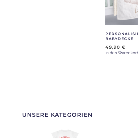
auf.
Die
Optionen
können
auf
PERSONALISI
der
BABYDECKE
Produktseite
49,90
€
gewählt
In den Warenkor
werden
UNSERE KATEGORIEN