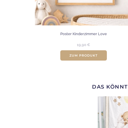
Poster Kinderzimmer Love
19,90
€
ZUM PRODUKT
DAS KÖNNT
Dieses
Produkt
weist
mehrere
Varianten