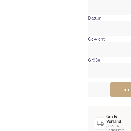
Datum
Gewicht
Größe
Personalisierte
In 
Acrylscheibe
mit
Geburtsdaten
Tiere
Gratis
Menge
Versand
Ab 80 €
Bestellwert