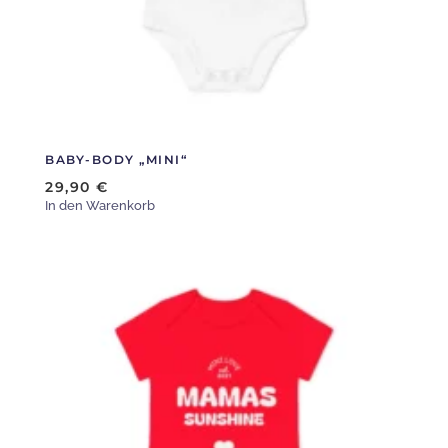
der
Produktseite
gewählt
werden
BABY-BODY „MINI“
29,90
€
In den Warenkorb
Dieses
Produkt
weist
mehrere
Varianten
auf.
Die
Optionen
können