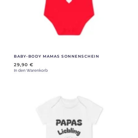
auf
der
Produktseite
gewählt
werden
BABY-BODY MAMAS SONNENSCHEIN
29,90
€
In den Warenkorb
Dieses
Produkt
weist
mehrere
Varianten
auf.
Die
Optionen