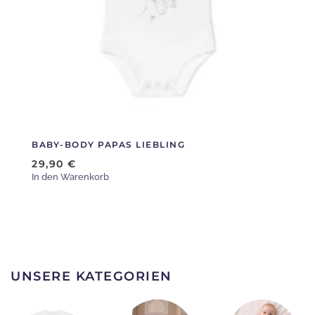
können
auf
der
Produktseite
gewählt
werden
BABY-BODY PAPAS LIEBLING
29,90
€
In den Warenkorb
UNSERE KATEGORIEN