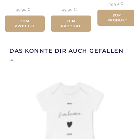
49,90
€
49,90
€
49,90
€
ZUM
PRODUKT
ZUM
ZUM
PRODUKT
PRODUKT
DAS KÖNNTE DIR AUCH GEFALLEN
…
Dieses
Produkt
weist
mehrere
Varianten
auf.
Die
Optionen
können
auf