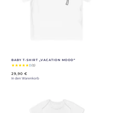
Optionen
können
auf
der
Produktseite
gewählt
werden
BABY T-SHIRT „VACATION MOOD“
Bewertet mit
(1)
5.00
von 5
29,90
€
In den Warenkorb
Dieses
Produkt
weist
mehrere