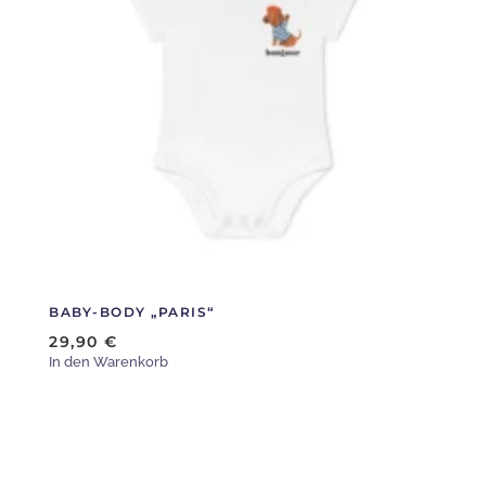
Varianten
auf.
Die
Optionen
können
auf
der
Produktseite
gewählt
werden
BABY-BODY „PARIS“
29,90
€
In den Warenkorb