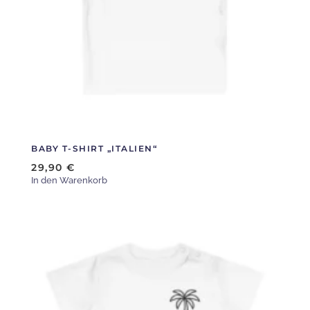
können
auf
der
Produktseite
gewählt
werden
BABY T-SHIRT „ITALIEN“
29,90
€
In den Warenkorb
Dieses
Produkt
weist
mehrere
Varianten
auf.
Die