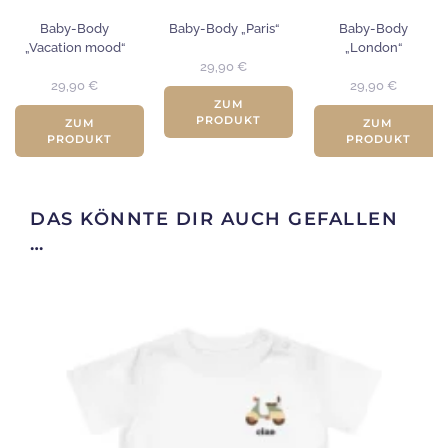
Baby-Body
Baby-Body „Paris“
Baby-Body
„Vacation mood“
„London“
29,90
€
29,90
€
29,90
€
ZUM
PRODUKT
ZUM
ZUM
PRODUKT
PRODUKT
DAS KÖNNTE DIR AUCH GEFALLEN
…
Dieses
Produkt
weist
mehrere
Varianten
auf.
Die
Optionen