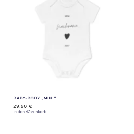
mehrere
Varianten
auf.
Die
Optionen
können
auf
der
Produktseite
gewählt
werden
BABY-BODY „MINI“
29,90
€
In den Warenkorb
Dieses
Produkt