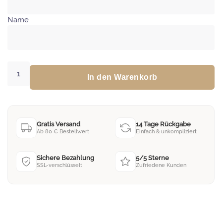
Name
Acrylschild
zur
In den Warenkorb
Taufe
Nilpferd
Menge
Gratis Versand
14 Tage Rückgabe
Ab 80 € Bestellwert
Einfach & unkompliziert
Sichere Bezahlung
5/5 Sterne
SSL-verschlüsselt
Zufriedene Kunden