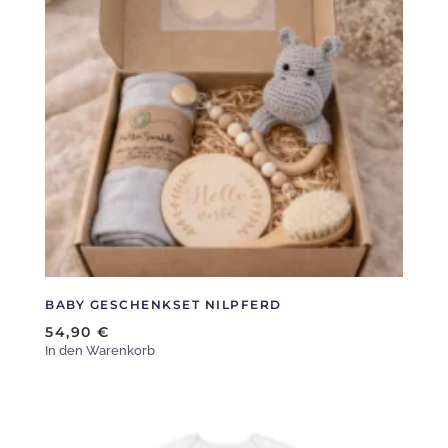
BABY GESCHENKSET NILPFERD
54,90
€
In den Warenkorb
Dieses
Produkt
weist