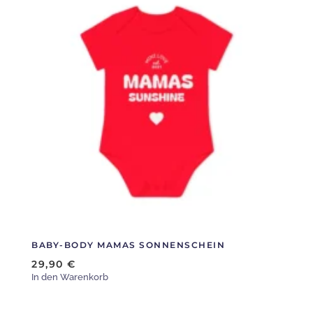
weist
mehrere
Varianten
auf.
Die
Optionen
können
auf
der
Produktseite
gewählt
werden
BABY-BODY MAMAS SONNENSCHEIN
29,90
€
In den Warenkorb